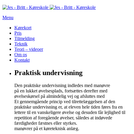
Menu
Kørekort
Pris
Tilmelding
Teknik
Teori – videoer
Om os
Kontakt
Praktisk undervisning
Den praktiske undervisning indledes med manøvre
på en lukket øvelsesplads, fortsættes derefter med
øvelseskørsel på almindelig vej og afsluttes med
Et gennemgående princip ved tilrettelæggelsen af den
praktiske undervisning er, at eleven hele tiden føres fra en
lettere til en vanskeligere øvelse og desuden får lejlighed til
repetition af foregående øvelser, således at indøvede
færdigheder fæstnes eller styrkes.
manøvrer på et køreteknisk anlæg.